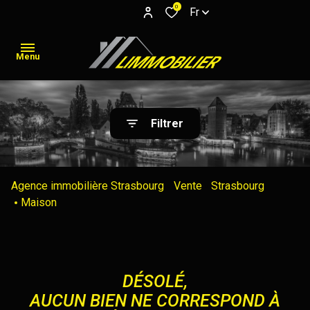
0
Fr
Menu
L'agence
Filtrer
Acheter
Résidentiel
Acheter
maisons
Meublés
Immo
Non
Immo
Louer
APPARTEMENTS
Agence immobilière Strasbourg
Vente
Strasbourg
pro
Maison
meublés
Pro
Louer
Estimation
DÉSOLÉ,
Mettre
AUCUN BIEN NE CORRESPOND À
en