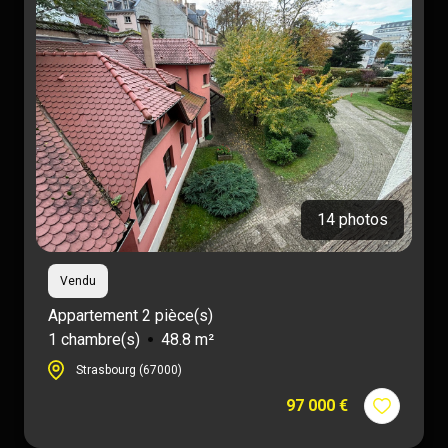
location
Nos
biens
vendus
Nos
biens
loués
14 photos
Contact
Vendu
Appartement 2 pièce(s)
1 chambre(s)
48.8 m²
Strasbourg (67000)
97 000 €