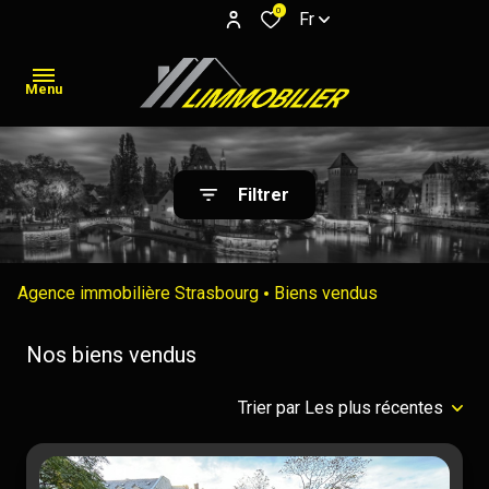
0
Fr
Menu
L'agence
Filtrer
Acheter
Résidentiel
Acheter
maisons
Meublés
Immo
Non
Immo
Louer
APPARTEMENTS
Agence immobilière Strasbourg
Biens vendus
pro
meublés
Pro
Louer
Nos biens vendus
Estimation
Trier par Les plus récentes
Mettre
en