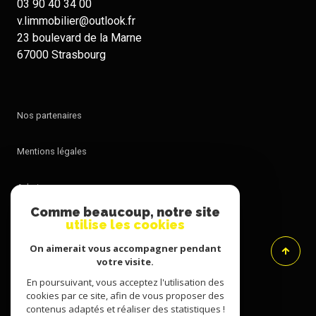
03 90 40 34 00
v.limmobilier@outlook.fr
23 boulevard de la Marne
67000 Strasbourg
Nos partenaires
Mentions légales
Admin
Comme beaucoup, notre site
utilise les cookies
Nos honoraires
On aimerait vous accompagner pendant
Politique RGPD
votre visite.
En poursuivant, vous acceptez l'utilisation des
cookies par ce site, afin de vous proposer des
Cookies
contenus adaptés et réaliser des statistiques !