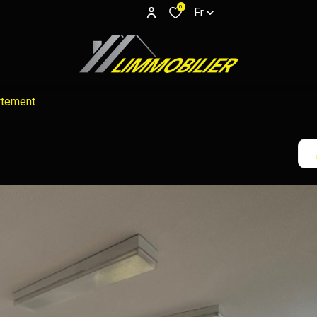
0
Fr
rtement