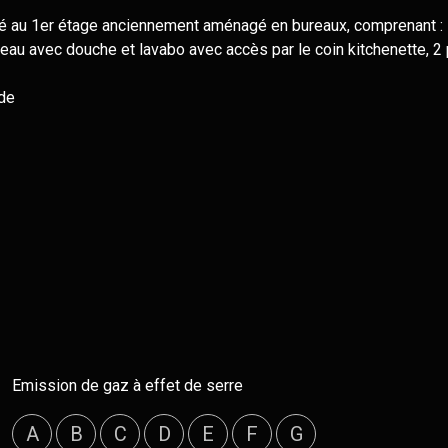
ué au 1er étage anciennement aménagé en bureaux, comprenant :
 d'eau avec douche et lavabo avec accès par le coin kitchenette,
nde
Emission de gaz à effet de serre
A
B
C
D
E
F
G