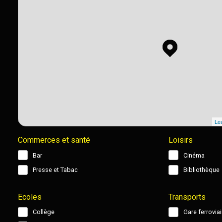
Lea
Commerces et santé
Loisirs
Bar
Cinéma
Presse et Tabac
Bibliothèque
Ecoles
Transports
Collège
Gare ferroviai