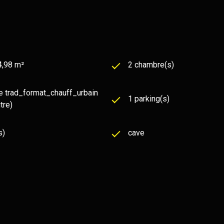
4,98 m²
2 chambre(s)
e trad_format_chauff_urbain
1 parking(s)
utre)
s)
cave