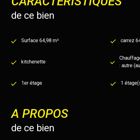
CARACTÉRISTIQUES
de ce bien
Surface 64,98 m²
carrez 6
Chauffag
kitchenette
: autre (a
1er étage
1 étage(
A PROPOS
de ce bien