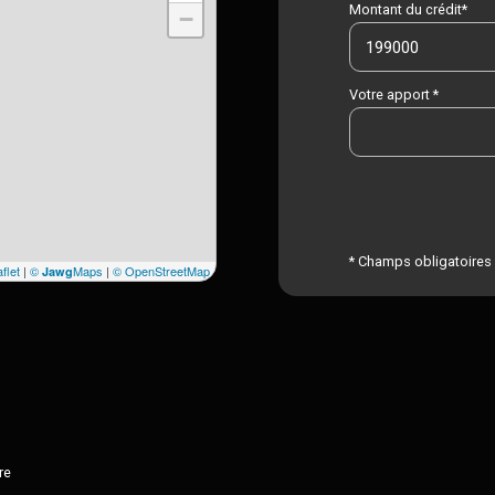
Montant du crédit*
−
Votre apport *
* Champs obligatoires
flet
|
©
Maps
|
© OpenStreetMap
Jawg
re