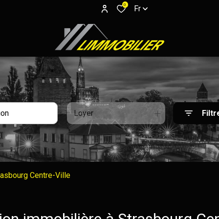
0
Fr
Loyer
Filtr
rasbourg Centre-Ville