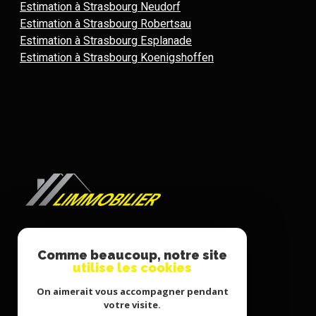
Estimation à Strasbourg Neudorf
Estimation à Strasbourg Robertsau
Estimation à Strasbourg Esplanade
Estimation à Strasbourg Koenigshoffen
LIMMOBILIER
Comme beaucoup, notre site
utilise les cookies
03 90 40 34 00
On aimerait vous accompagner pendant
v.limmobilier@outlook.fr
votre visite.
23 boulevard de la Marne