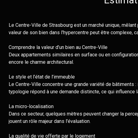
Estimat
Nos
biens
vendus
Le Centre-Ville de Strasbourg est un marché unique, mêlant 
Nos
valeur de son bien dans l’hypercentre peut être complexe, car 
biens
loués
Comprendre la valeur d’un bien au Centre-Ville
Contact
Deux appartements similaires en surface ou en configuration
encore le charme architectural.
Le style et l’état de l’immeuble
Le Centre-Ville concentre une grande variété de bâtiments
typologie répond à une demande distincte, ce qui influence la
La micro-localisation
Dans ce secteur, quelques mètres peuvent changer la percept
jouent un rôle majeur dans l'évaluation.
La qualité de vie offerte par le logement