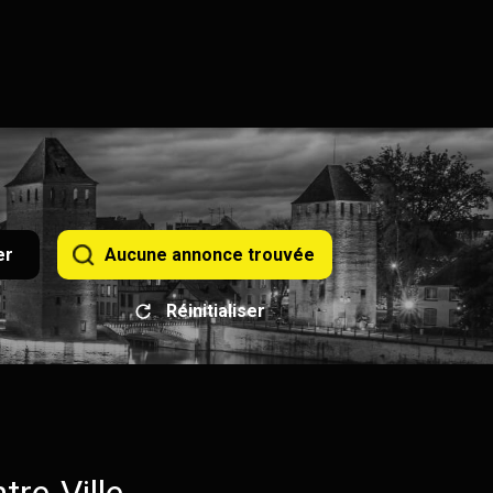
er
Aucune annonce trouvée
Réinitialiser